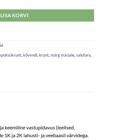
e kogus
LISA KORVI
id
epoksükrunt
,
kõvendi
,
krunt
,
märg märjale
,
salutary
,
a keemiline vastupidavus (leelised,
de 1K ja 2K lahusti- ja veebaasil värvidega.