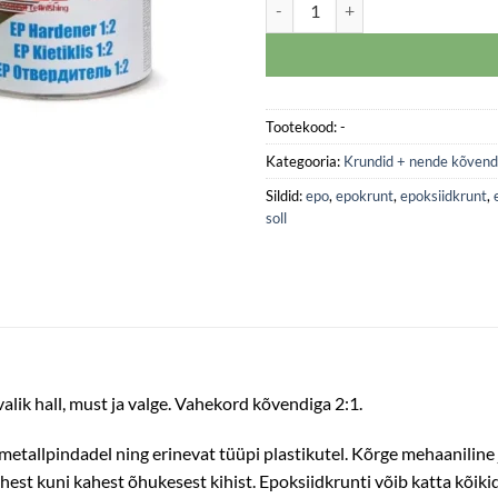
Epoksiidkrunt SOLL märg-märjal
Tootekood:
-
Kategooria:
Krundid + nende kõvend
Sildid:
epo
,
epokrunt
,
epoksiidkrunt
,
soll
lik hall, must ja valge. Vahekord kõvendiga 2:1.
etallpindadel ning erinevat tüüpi plastikutel. Kõrge mehaaniline j
 ühest kuni kahest õhukesest kihist. Epoksiidkrunti võib katta kõiki