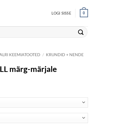
0
LOGI SISSE
LRI KEEMIATOOTED
/
KRUNDID + NENDE
LL märg-märjale
ce
ge:
16€
ough
64€