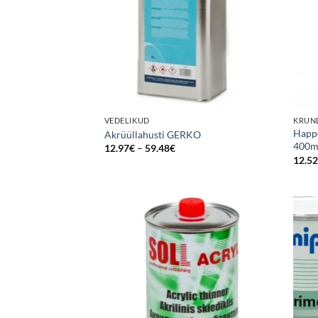
VEDELIKUD
KRUND
Happe
Akrüüllahusti GERKO
400m
Price
12.97
€
–
59.48
€
range:
12.5
12.97€
through
59.48€