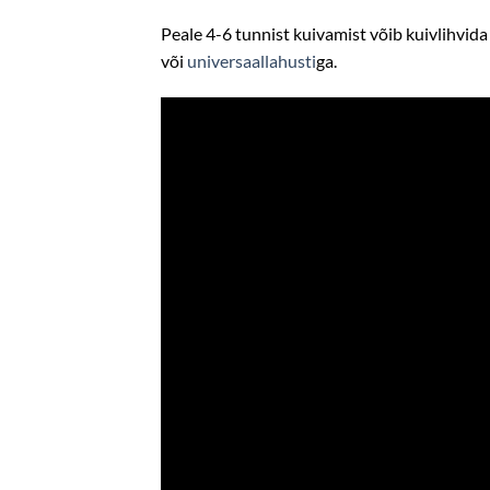
Peale 4-6 tunnist kuivamist võib kuivlihvid
või
universaallahusti
ga.