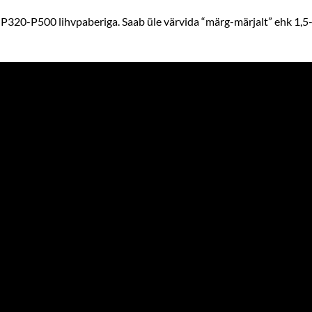
a P320-P500 lihvpaberiga. Saab üle värvida “märg-märjalt” ehk 1,5