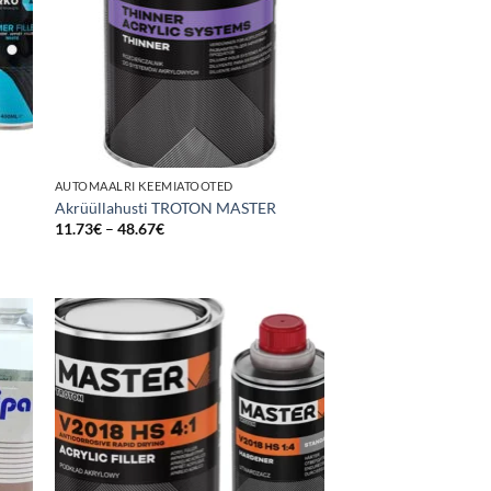
AUTOMAALRI KEEMIATOOTED
Akrüüllahusti TROTON MASTER
Price
11.73
€
–
48.67
€
range:
11.73€
through
48.67€