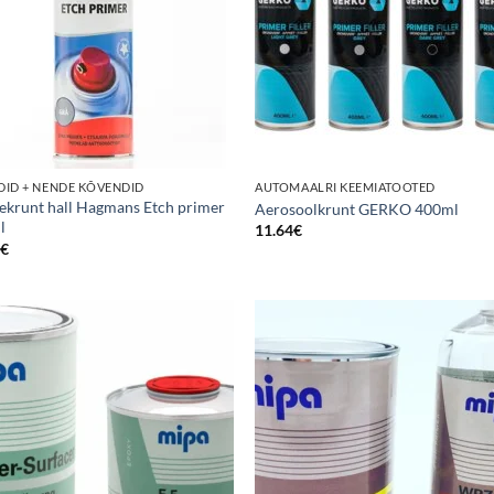
ID + NENDE KÕVENDID
AUTOMAALRI KEEMIATOOTED
krunt hall Hagmans Etch primer
Aerosoolkrunt GERKO 400ml
l
11.64
€
2
€