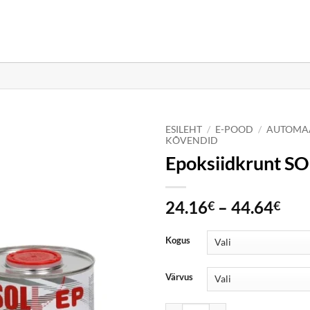
ESILEHT
/
E-POOD
/
AUTOMAA
KÕVENDID
Epoksiidkrunt SO
Pri
24.16
–
44.64
€
€
ran
24.
Kogus
thr
44.
Värvus