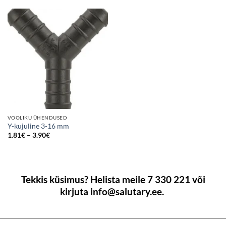
through
through
4.07€
4.93€
VOOLIKU ÜHENDUSED
Y-kujuline 3-16 mm
Price
1.81
€
–
3.90
€
range:
1.81€
through
3.90€
Tekkis küsimus? Helista meile 7 330 221 või
kirjuta info@salutary.ee.