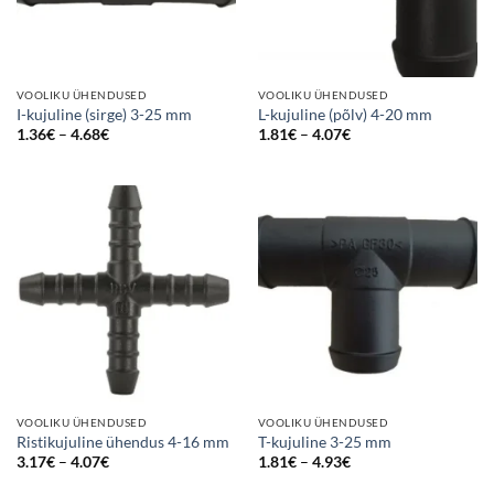
VOOLIKU ÜHENDUSED
VOOLIKU ÜHENDUSED
I-kujuline (sirge) 3-25 mm
L-kujuline (põlv) 4-20 mm
Price
Price
1.36
€
–
4.68
€
1.81
€
–
4.07
€
range:
range:
1.36€
1.81€
through
through
4.68€
4.07€
VOOLIKU ÜHENDUSED
VOOLIKU ÜHENDUSED
Ristikujuline ühendus 4-16 mm
T-kujuline 3-25 mm
Price
Price
3.17
€
–
4.07
€
1.81
€
–
4.93
€
range:
range:
3.17€
1.81€