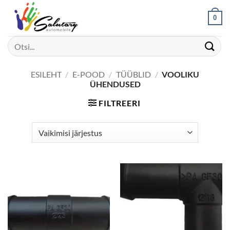
Skip
0
to
content
Otsi:
ESILEHT
/
E-POOD
/
TÜÜBLID
/
VOOLIKU
ÜHENDUSED
FILTREERI