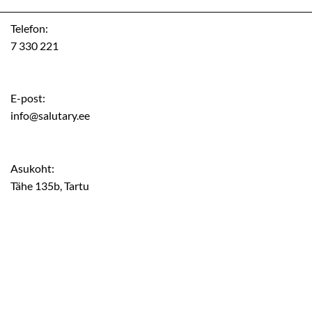
Telefon:
7 330 221
E-post:
info@salutary.ee
Asukoht:
Tähe 135b, Tartu