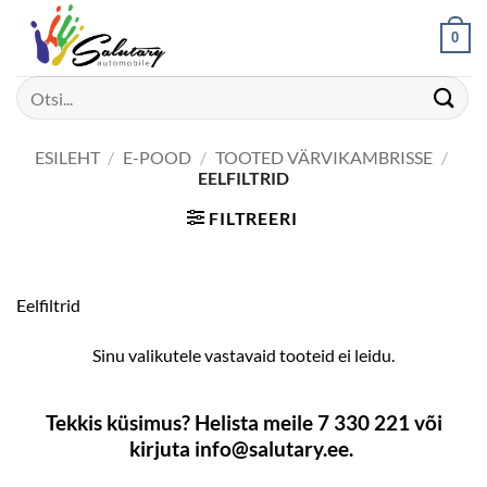
Skip
0
to
content
Otsi:
ESILEHT
/
E-POOD
/
TOOTED VÄRVIKAMBRISSE
/
EELFILTRID
FILTREERI
Eelfiltrid
Sinu valikutele vastavaid tooteid ei leidu.
Tekkis küsimus? Helista meile 7 330 221 või
kirjuta info@salutary.ee.