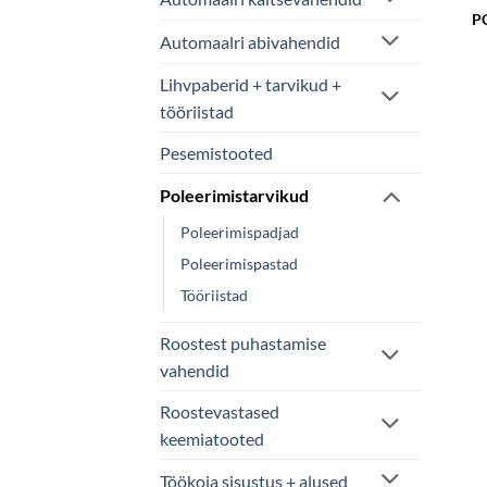
P
Automaalri abivahendid
Lihvpaberid + tarvikud +
tööriistad
Pesemistooted
Poleerimistarvikud
Poleerimispadjad
Poleerimispastad
Tööriistad
Roostest puhastamise
vahendid
Roostevastased
keemiatooted
Töökoja sisustus + alused