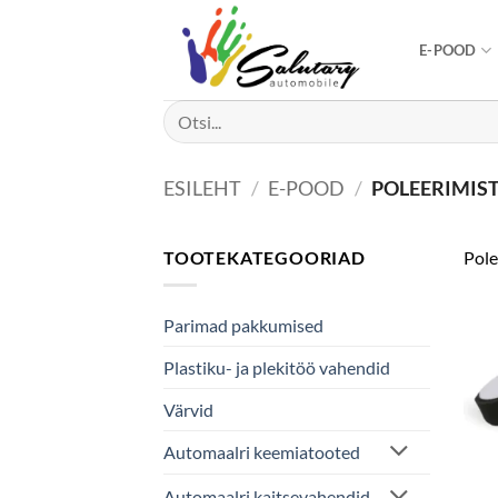
Skip
to
E-POOD
content
Otsi:
ESILEHT
/
E-POOD
/
POLEERIMIS
TOOTEKATEGOORIAD
Pole
Parimad pakkumised
Plastiku- ja plekitöö vahendid
Värvid
Automaalri keemiatooted
Automaalri kaitsevahendid