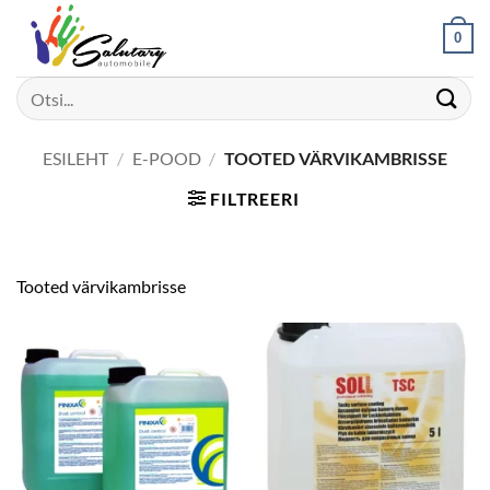
Skip
0
to
content
Otsi:
ESILEHT
/
E-POOD
/
TOOTED VÄRVIKAMBRISSE
FILTREERI
Tooted värvikambrisse