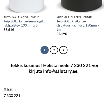
AUTOMAALRI ABIVAHENDID
AUTOMAALRI ABIVAHENDID
Teip SOLL kaitse eesmärgil,
Teip SOLL kivikaitse
läbipaistev, 100mm x 3m
struktuuriga, must, 150mm x
5m
58.61
€
44.19
€
1
2
Tekkis küsimus? Helista meile 7 330 221 või
kirjuta info@salutary.ee.
Telefon:
7 330 221