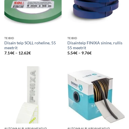
TEIBID
TEIBID
Disain teip SOLL roheline, 55
Disainteip FINIXA sinine, rullis
meetrit
55 meetrit
Price
Price
7.14
€
–
12.62
€
5.54
€
–
9.76
€
range:
range:
7.14€
5.54€
through
through
12.62€
9.76€
AUTOMAALRI ABIVAHENDID
AUTOMAALRI ABIVAHENDID