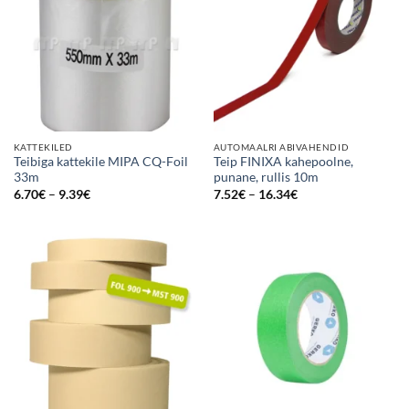
KATTEKILED
AUTOMAALRI ABIVAHENDID
Teibiga kattekile MIPA CQ-Foil
Teip FINIXA kahepoolne,
33m
punane, rullis 10m
Price
Price
6.70
€
–
9.39
€
7.52
€
–
16.34
€
range:
range:
6.70€
7.52€
through
through
9.39€
16.34€