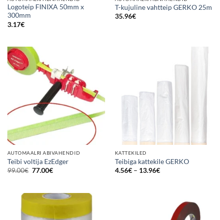
Logoteip FINIXA 50mm x
T-kujuline vahtteip GERKO 25m
300mm
35.96
€
3.17
€
AUTOMAALRI ABIVAHENDID
KATTEKILED
Teibi voltija EzEdger
Teibiga kattekile GERKO
Algne
Current
Price
99.00
€
77.00
€
4.56
€
–
13.96
€
hind
price
range:
oli:
is:
4.56€
99.00€.
77.00€.
through
13.96€