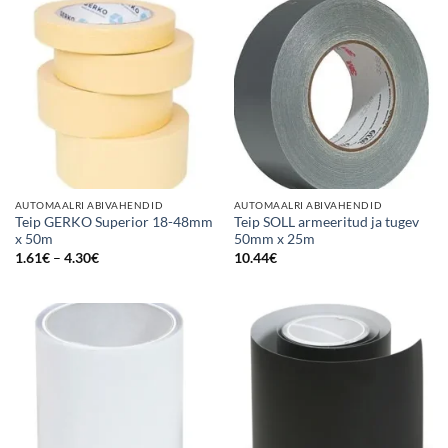
AUTOMAALRI ABIVAHENDID
AUTOMAALRI ABIVAHENDID
Teip GERKO Superior 18-48mm
Teip SOLL armeeritud ja tugev
x 50m
50mm x 25m
Price
1.61
€
–
4.30
€
10.44
€
range:
1.61€
through
4.30€