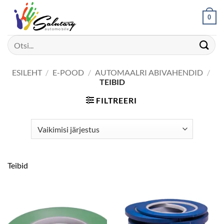
Skip
0
to
content
Otsi:
ESILEHT
/
E-POOD
/
AUTOMAALRI ABIVAHENDID
/
TEIBID
FILTREERI
Teibid