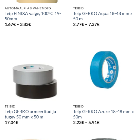
AUTOMAALRI ABIVAHENDID
TEIBID
Teip FINIXA valge, 100°C 19-
Teip GERKO Aqua 18-48 mm x
50mm
50 m
Price
Price
1.67
€
–
3.83
€
2.77
€
–
7.37
€
range:
range:
1.67€
2.77€
through
through
3.83€
7.37€
TEIBID
TEIBID
Teip GERKO armeeritud ja
Teip GERKO Azure 18-48 mm x
tugev 50 mm x 50 m
50m
Price
17.04
€
2.23
€
–
5.91
€
range:
2.23€
through
5.91€