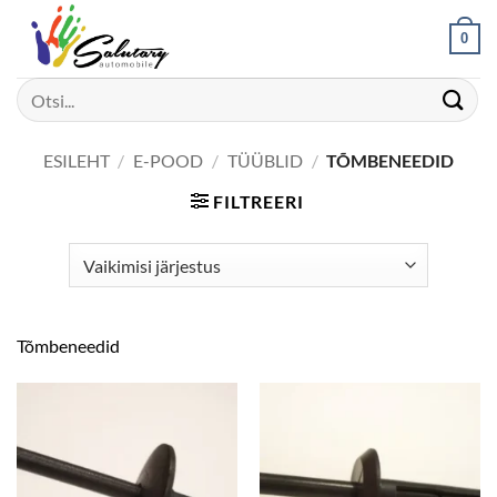
Skip
0
to
content
Otsi:
ESILEHT
/
E-POOD
/
TÜÜBLID
/
TÕMBENEEDID
FILTREERI
Tõmbeneedid