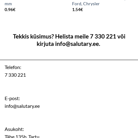
mm
Ford, Chrysler
0.96
€
1.54
€
Tekkis küsimus? Helista meile 7 330 221 või
kirjuta info@salutary.ee.
Telefon:
7 330 221
E-post:
info@salutary.ee
Asukoht:
Tähe 135b, Tartu