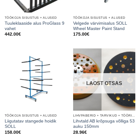
TÖÖKOJA SISUSTUS + ALUSED
TÖÖKOJA SISUSTUS + ALUSED
Tuuleklaaside alus ProGlass 9
Velgede värvimisalus SOLL
vahet
Wheel Master Paint Stand
442.00
€
175.00
€
LAOST OTSAS
TÖÖKOJA SISUSTUS + ALUSED
LIHVPABERID + TARVIKUD + TÖÖRIISTAD
Liigutatav stangede hoidik
Lihvtald AB krõpsuga võlliga 53
SOLL
auku 150mm
158.00
€
28.96
€