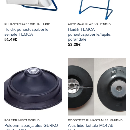
PUHASTUSPABERID JA LAPID
AUTOMAALRI ABIVAHENDID
Hoidik puhastuspaberile
Hoidik TEMCA
seinale TEMCA
puhastuspaberile/lapile,
põrandale
51.49
€
53.28
€
POLEERIMISTARVIKUD
ROOSTEST PUHASTAMISE VAHENDID
Poleerimispadja alus GERKO
Alus fiiberkettale M14 AB