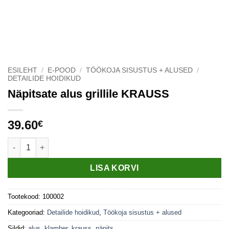
ESILEHT
/
E-POOD
/
TÖÖKOJA SISUSTUS + ALUSED
/
DETAILIDE HOIDIKUD
Näpitsate alus grillile KRAUSS
39.60
€
Näpitsate alus grillile KRAUSS kogus
LISA KORVI
Tootekood:
100002
Kategooriad:
Detailide hoidikud
,
Töökoja sisustus + alused
Sildid:
alus
,
klamber
,
krauss
,
näpits