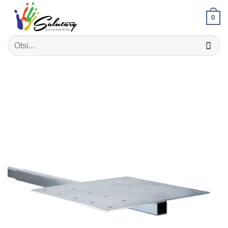
Skip
0
to
content
Otsi: