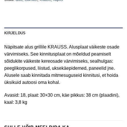
KIRJELDUS
Näpitsate alus grillile KRAUSS. Alusplaat väikeste osade
värvimiseks. See kinnitusplaat on mõeldud peamiselt
sõidukite väikeste kereosade värvimiseks, sealhulgas:
peeglikorpused, liistud, uksekäepidemed, paneelid jne.
Alusele saab kinnitada mitmesuguseid kinnitusi, et hoida
üksikuid autoosi oma kohal.
Avasid: 18, plaat: 30×30 cm, käe pikkus: 38 cm (plaadini),
kaal: 3,8 kg