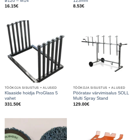
ø120 – M14
123mm
16.15
€
8.53
€
TÖÖKOJA SISUSTUS + ALUSED
TÖÖKOJA SISUSTUS + ALUSED
Klaaside hoidja ProGlass 5
Pööratav värvimisalus SOLL
vahet
Multi Spray Stand
331.50
€
129.00
€