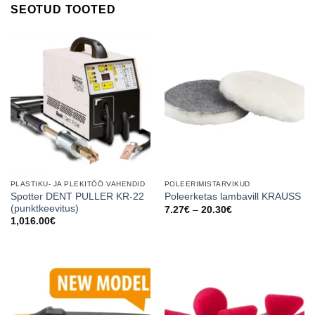
SEOTUD TOOTED
PLASTIKU- JA PLEKITÖÖ VAHENDID
POLEERIMISTARVIKUD
Spotter DENT PULLER KR-22
Poleerketas lambavill KRAUSS
(punktkeevitus)
Price
7.27
€
–
20.30
€
range:
1,016.00
€
7.27€
through
20.30€