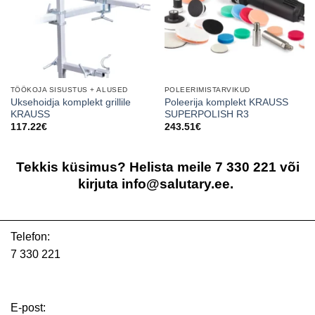
TÖÖKOJA SISUSTUS + ALUSED
POLEERIMISTARVIKUD
Uksehoidja komplekt grillile
Poleerija komplekt KRAUSS
KRAUSS
SUPERPOLISH R3
117.22
€
243.51
€
Tekkis küsimus? Helista meile 7 330 221 või
kirjuta info@salutary.ee.
Telefon:
7 330 221
E-post: