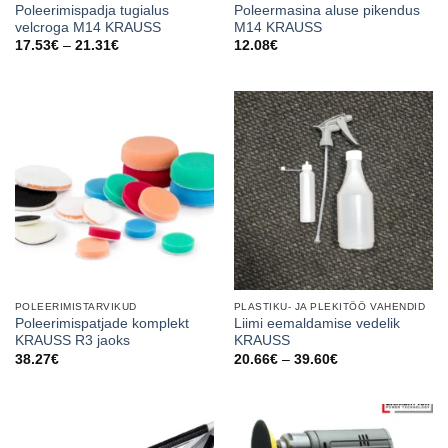
Poleerimispadja tugialus
Poleermasina aluse pikendus
velcroga M14 KRAUSS
M14 KRAUSS
Price
17.53
€
–
21.31
€
12.08
€
range:
17.53€
through
21.31€
POLEERIMISTARVIKUD
PLASTIKU- JA PLEKITÖÖ VAHENDID
Poleerimispatjade komplekt
Liimi eemaldamise vedelik
KRAUSS R3 jaoks
KRAUSS
Price
38.27
€
20.66
€
–
39.60
€
range:
20.66€
through
39.60€