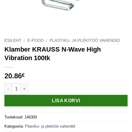
ESILEHT
/
E-POOD
/
PLASTIKU- JA PLEKITÖÖ VAHENDID
Klamber KRAUSS N-Wave High
Vibration 100tk
20.86
€
Klamber KRAUSS N-Wave High Vibration 100tk kogus
LISA KORVI
Tootekood:
146300
Kategooria:
Plastiku- ja plekitöö vahendid