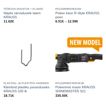
TÖÖKOJA SISUSTUS + ALUSED
POLEERIMISPADJAD
Näpits värvialusele laiem
Poleer käsn R-Style KRAUSS,
KRAUSS
peen
Price
11.62
€
6.51
€
–
12.59
€
range:
6.51€
through
12.59€
PLASTIKU- JA PLEKITÖÖ VAHENDID
POLEERIMISTARVIKUD
Klambrid plastiku paranduseks
Poleerimis masin KRAUSS
KRAUSS 100 tk
SHINEMASTER S21
18.71
€
335.50
€