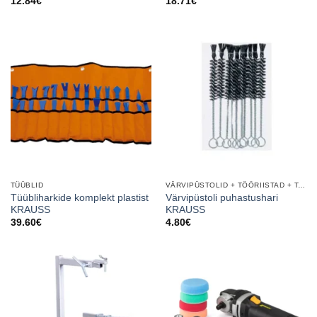
12.84
€
18.71
€
TÜÜBLID
VÄRVIPÜSTOLID + TÖÖRIISTAD + TARVIKUD
Tüübliharkide komplekt plastist
Värvipüstoli puhastushari
KRAUSS
KRAUSS
39.60
€
4.80
€