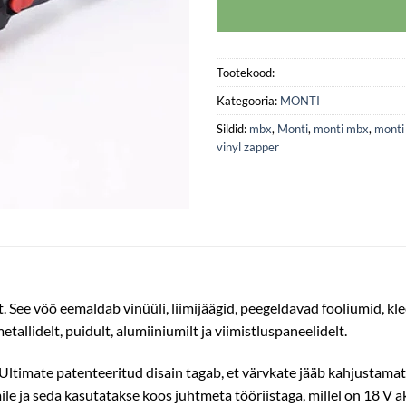
Tootekood:
-
Kategooria:
MONTI
Sildid:
mbx
,
Monti
,
monti mbx
,
monti
vinyl zapper
e vöö eemaldab vinüüli, liimijäägid, peegeldavad fooliumid, kleebi
tallidelt, puidult, alumiiniumilt ja viimistluspaneelidelt.
timate patenteeritud disain tagab, et värvkate jääb kahjustam
e ja seda kasutatakse koos juhtmeta tööriistaga, millel on 18 V a