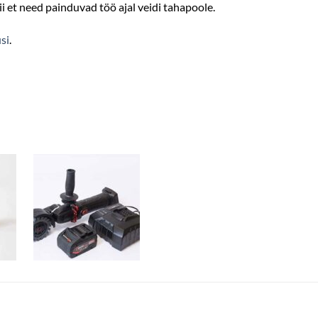
i et need painduvad töö ajal veidi tahapoole.
si
.