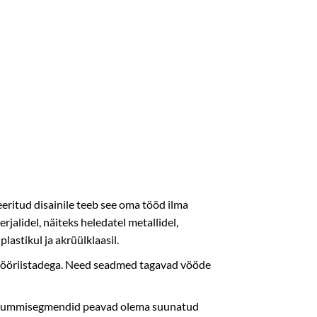
eritud disainile teeb see oma tööd ilma
alidel, näiteks heledatel metallidel,
lastikul ja akrüülklaasil.
tööriistadega. Need seadmed tagavad vööde
et kummisegmendid peavad olema suunatud