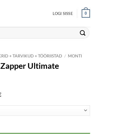
0
LOGI SISSE
RID + TARVIKUD + TÖÖRIISTAD
/
MONTI
 Zapper Ultimate
Price
€
range:
792.00€
through
1,140.00€
e komplekt kogus