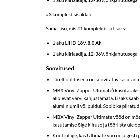
#3 komplekt sisaldab:
Sama sisu, mis #1 komplektis ja lisaks:
1 aku LiHD 18V,
8.0 Ah
1 aku kiirlaadija, 12-36V, õhkjahutusega
Soovitused
Järelhooldusena on soovitatav kasutada 
MBX Vinyl Zapper Ultimate’i kasutatakse 
allolevat värvi kahjustamata. Lisaks saab
alumiiniumil või puidul. Sobib ka piiratu
MBX Vinyl Zapper Ultimate vööd on mõel
kasutamise õige kiiruse ja tööriista üle op
Kontrollige, kas Ultimate vöö on õiges