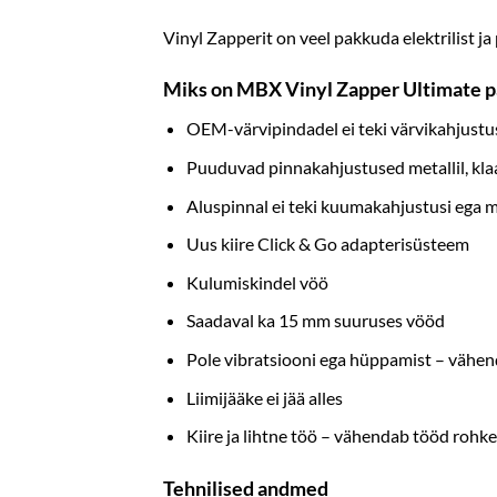
Vinyl Zapperit on veel pakkuda elektrilist ja
Miks on MBX Vinyl Zapper Ultimate p
OEM-värvipindadel ei teki värvikahjustu
Puuduvad pinnakahjustused metallil, klaas
Aluspinnal ei teki kuumakahjustusi ega 
Uus kiire Click & Go adapterisüsteem
Kulumiskindel vöö
Saadaval ka 15 mm suuruses vööd
Pole vibratsiooni ega hüppamist – vähe
Liimijääke ei jää alles
Kiire ja lihtne töö – vähendab tööd roh
Tehnilised andmed