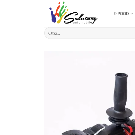
Skip
to
E-POOD
content
Otsi: