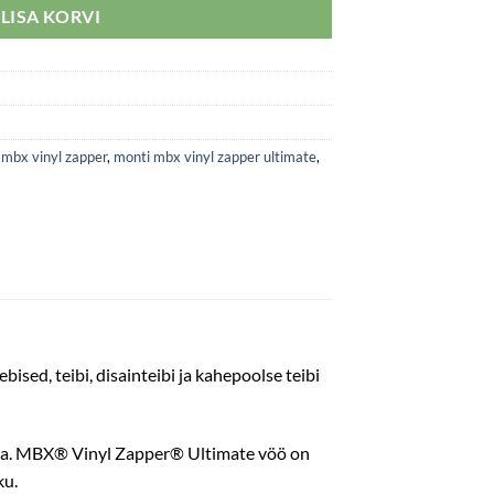
LISA KORVI
 mbx vinyl zapper
,
monti mbx vinyl zapper ultimate
,
sed, teibi, disainteibi ja kahepoolse teibi
ata. MBX® Vinyl Zapper® Ultimate vöö on
ku.