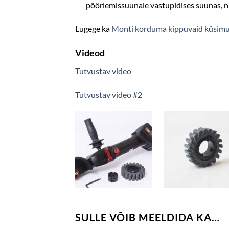
pöörlemissuunale vastupidises suunas, ni
Lugege ka
Monti korduma kippuvaid küsimu
Videod
Tutvustav video
Tutvustav video #2
SULLE VÕIB MEELDIDA KA…