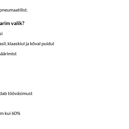
 pneumaatilist.
arim valik?
si
il, klaaskiul ja kõval puidul
määrimist
ndab tööväsimust
kem kui 60%