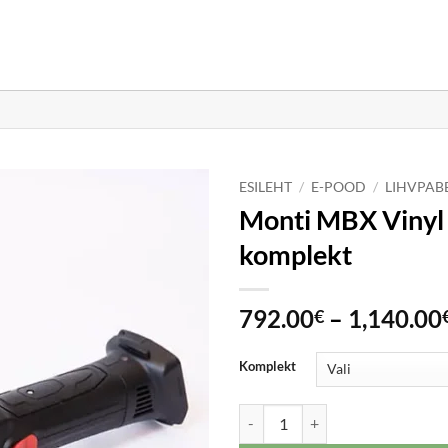
ESILEHT
/
E-POOD
/
LIHVPABE
Monti MBX Vinyl
komplekt
792.00
–
1,140.00
€
Komplekt
Monti MBX Vinyl Zapper Ultimat