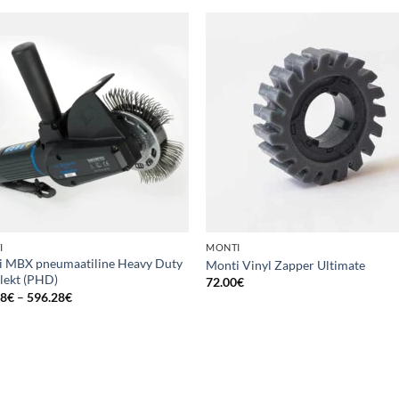
I
MONTI
i MBX pneumaatiline Heavy Duty
Monti Vinyl Zapper Ultimate
lekt (PHD)
72.00
€
Price
88
€
–
596.28
€
range:
416.88€
through
596.28€