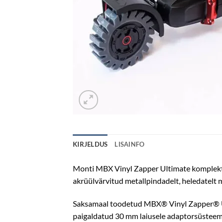
KIRJELDUS
LISAINFO
Monti MBX Vinyl Zapper Ultimate komplekt. Se
akrüülvärvitud metallpindadelt, heledatelt me
Saksamaal toodetud MBX® Vinyl Zapper® Ul
paigaldatud 30 mm laiusele adaptorsüsteemil