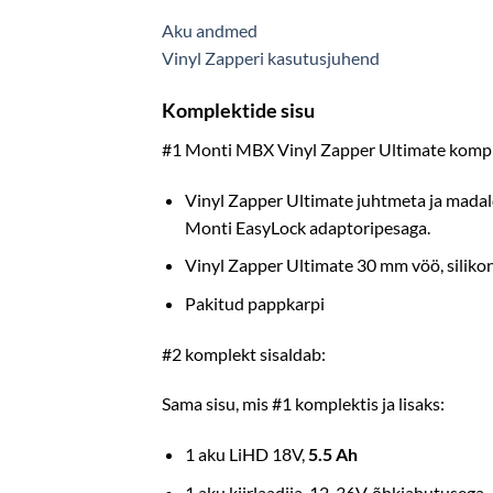
Aku andmed
Vinyl Zapperi kasutusjuhend
Komplektide sisu
#1 Monti MBX Vinyl Zapper Ultimate komple
Vinyl Zapper Ultimate juhtmeta ja madal
Monti EasyLock adaptoripesaga.
Vinyl Zapper Ultimate 30 mm vöö, silikon
Pakitud pappkarpi
#2 komplekt sisaldab:
Sama sisu, mis #1 komplektis ja lisaks:
1 aku LiHD 18V,
5.5 Ah
1 aku kiirlaadija, 12-36V, õhkjahutusega