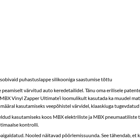
sobivaid puhastuslappe silikooniga saastumise tõttu
peamiselt värvitud auto keredetailidel. Tänu oma erilisele patente
 MBX Vinyl Zapper Ultimate’i loomulikult kasutada ka muudel materj
d määral kasutamiseks veepõhistel värvidel, klaaskiuga tugevdatud p
dud kasutamiseks koos MBX elektriliste ja MBX pneumaatiliste 
timaalse kontrolli.
ti paigaldatud. Nooled näitavad pöörlemissuunda. See tähendab, 